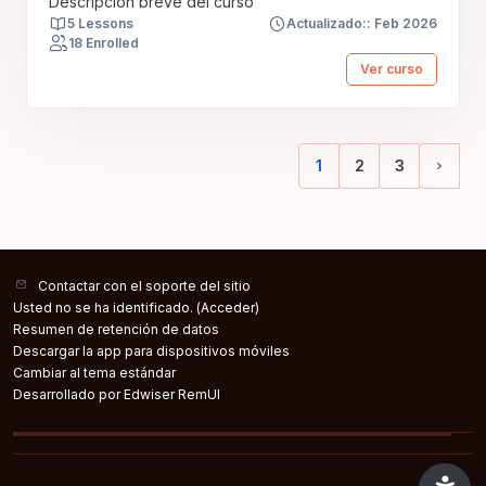
Descripción breve del curso
5 Lessons
Actualizado:: Feb 2026
18 Enrolled
Ver curso
1
2
3
(current)
Sigui
Contactar con el soporte del sitio
Usted no se ha identificado. (
Acceder
)
Resumen de retención de datos
Descargar la app para dispositivos móviles
Cambiar al tema estándar
Desarrollado por Edwiser RemUI