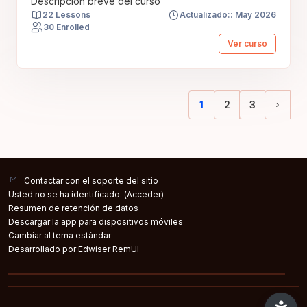
Descripción breve del curso
22 Lessons
Actualizado:: May 2026
30 Enrolled
Ver curso
1
2
3
(current)
Sigui
Contactar con el soporte del sitio
Usted no se ha identificado. (
Acceder
)
Resumen de retención de datos
Descargar la app para dispositivos móviles
Cambiar al tema estándar
Desarrollado por Edwiser RemUI